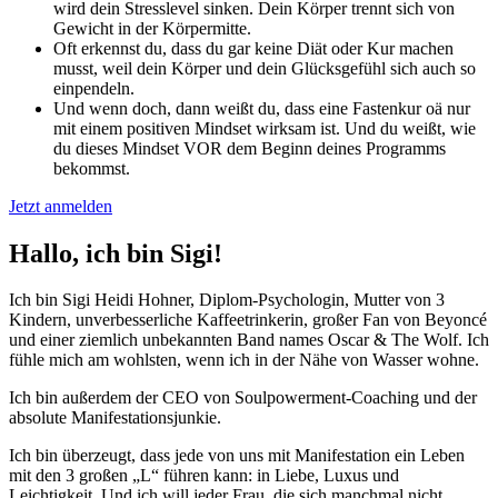
wird dein Stresslevel sinken. Dein Körper trennt sich von
Gewicht in der Körpermitte.
Oft erkennst du, dass du gar keine Diät oder Kur machen
musst, weil dein Körper und dein Glücksgefühl sich auch so
einpendeln.
Und wenn doch, dann weißt du, dass eine Fastenkur oä nur
mit einem positiven Mindset wirksam ist. Und du weißt, wie
du dieses Mindset VOR dem Beginn deines Programms
bekommst.
Jetzt anmelden
Hallo, ich bin Sigi!
Ich bin Sigi Heidi Hohner, Diplom-Psychologin, Mutter von 3
Kindern, unverbesserliche Kaffeetrinkerin, großer Fan von Beyoncé
und einer ziemlich unbekannten Band names Oscar & The Wolf. Ich
fühle mich am wohlsten, wenn ich in der Nähe von Wasser wohne.
Ich bin außerdem der CEO von Soulpowerment-Coaching und der
absolute Manifestationsjunkie.
Ich bin überzeugt, dass jede von uns mit Manifestation ein Leben
mit den 3 großen „L“ führen kann: in Liebe, Luxus und
Leichtigkeit. Und ich will jeder Frau, die sich manchmal nicht