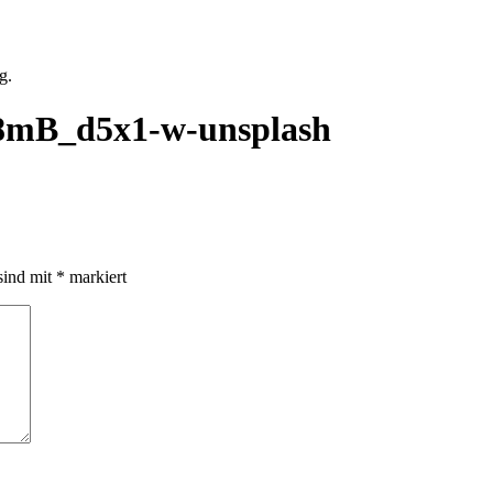
g.
g8mB_d5x1-w-unsplash
sind mit
*
markiert